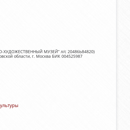
О-ХУДОЖЕСТВЕННЫЙ МУЗЕЙ” л/с 20486Ь84820)
ской области, г. Москва БИК 004525987
культуры