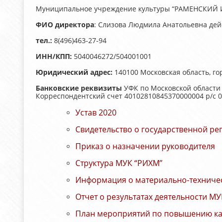
Муниципальное учреждение культуры “РАМЕНСКИЙ
ФИО директора
: Слизова Людмила Анатольевна дей
тел.:
8(496)463-27-94
ИНН/КПП:
5040046272/504001001
Юридический адрес:
140100 Московская область, гор
Банковские реквизиты
УФК по Московской област
Корреспондентский счет 40102810845370000004 р/с 
Устав 2020
Свидетельство о государственной ре
Приказ о назначении руководителя
Структура МУК “РИХМ”
Информация о материально-техничес
Отчет о результатах деятельности М
План мероприятий по повышению кач