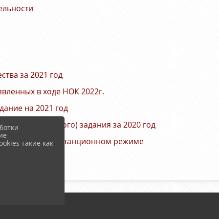
ельности
ства за 2021 год
явленных в ходе НОК 2022г.
дание на 2021 год
о (муниципального) задания за 2020 год
ботки
ие
г МУК РИХМ в дистанционном режиме
okies такие как