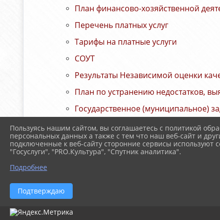
План финансово-хозяйственной деят
Перечень платных услуг
Тарифы на платные услуги
СОУТ
Результаты Независимой оценки каче
План по устранению недостатков, вы
Государственное (муниципальное) за
Отчет о выполнении государственног
Пользуясь нашим сайтом, вы соглашаетесь с политикой обра
персональных данных а также с тем что наш веб-сайт и друг
Положение о порядке оказания услу
подключенные к веб-сайту сторонние сервисы используют co
"Госуслуги", "PRO.Культура", "Спутник аналитика".
Регламент предоставления услуги
Подробнее
Подтверждаю